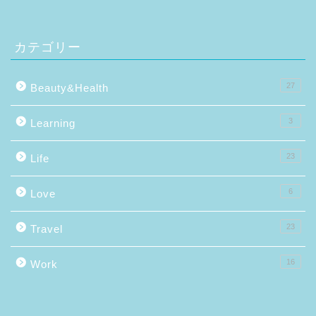
カテゴリー
27
Beauty&Health
3
Learning
23
Life
6
Love
23
Travel
16
Work