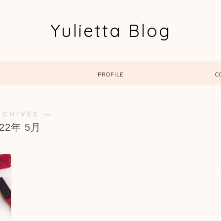
Yulietta Blog
E
PROFILE
C
RCHIVES ―
022年 5月