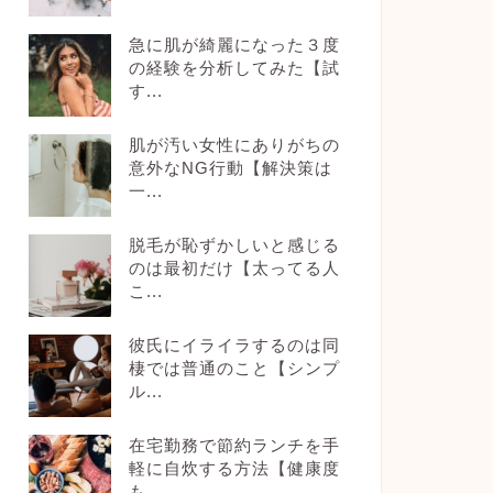
急に肌が綺麗になった３度
の経験を分析してみた【試
す...
肌が汚い女性にありがちの
意外なNG行動【解決策は
一...
脱毛が恥ずかしいと感じる
のは最初だけ【太ってる人
こ...
彼氏にイライラするのは同
棲では普通のこと【シンプ
ル...
在宅勤務で節約ランチを手
軽に自炊する方法【健康度
も...