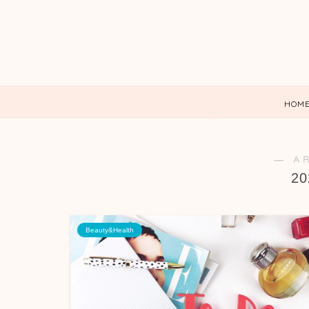
HOM
― A
2
Beauty&Health