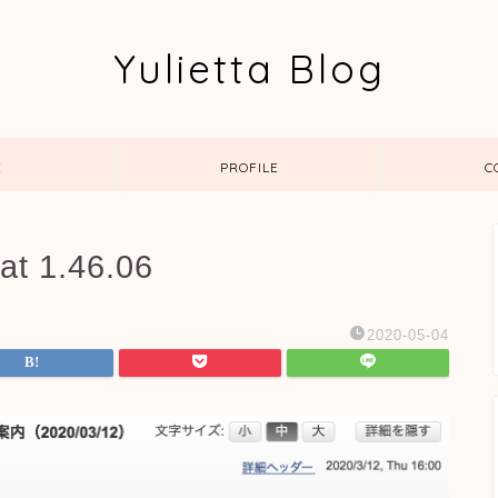
Yulietta Blog
E
PROFILE
C
at 1.46.06
2020-05-04