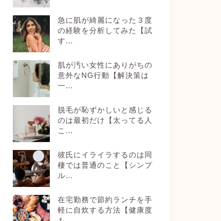
急に肌が綺麗になった３度
の経験を分析してみた【試
す...
肌が汚い女性にありがちの
意外なNG行動【解決策は
一...
脱毛が恥ずかしいと感じる
のは最初だけ【太ってる人
こ...
彼氏にイライラするのは同
棲では普通のこと【シンプ
ル...
在宅勤務で節約ランチを手
軽に自炊する方法【健康度
も...