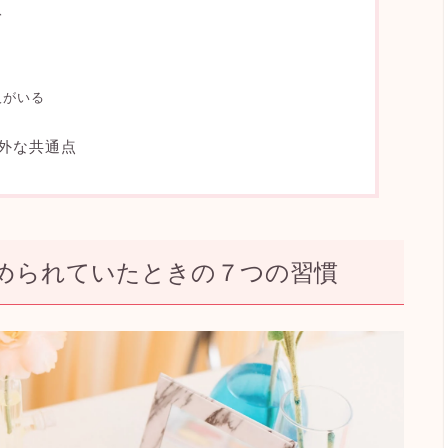
む
人がいる
外な共通点
められていたときの７つの
習慣