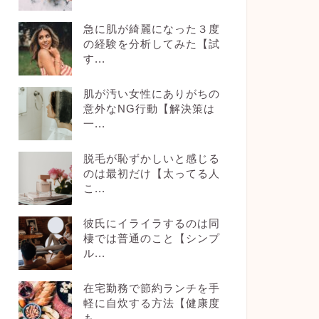
急に肌が綺麗になった３度
の経験を分析してみた【試
す...
肌が汚い女性にありがちの
意外なNG行動【解決策は
一...
脱毛が恥ずかしいと感じる
のは最初だけ【太ってる人
こ...
彼氏にイライラするのは同
棲では普通のこと【シンプ
ル...
在宅勤務で節約ランチを手
軽に自炊する方法【健康度
も...