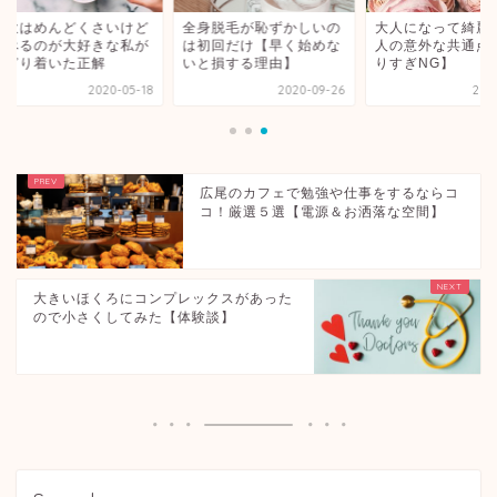
炊はめんどくさいけど
全身脱毛が恥ずかしいの
大人になって綺麗に
べるのが大好きな私が
は初回だけ【早く始めな
人の意外な共通点【
どり着いた正解
いと損する理由】
りすぎNG】
2020-05-18
2020-09-26
2021-0
広尾のカフェで勉強や仕事をするならコ
コ！厳選５選【電源＆お洒落な空間】
大きいほくろにコンプレックスがあった
ので小さくしてみた【体験談】