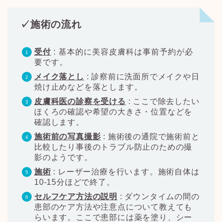
✓施術の流れ
受付
:
基本的に美容皮膚科は事前予約が必
要です。
メイク落とし
:
診察前に洗面所でメイクや日
焼け止めなどを落とします。
皮膚科医の診察を受ける
:
ここで除去したい
ほくろの確認や希望の大きさ・位置などを
確認します。
施術前の写真撮影
:
施術後の通院で施術前と
比較したり事後のトラブル防止のための撮
影のようです。
施術
:
レーザー治療を行います。施術自体は
10-15
分ほどで終了。
セルフケア方法の説明
:
ダウンタイムの間の
患部のケア方法や注意点について教えても
らいます。ここで患部には薬を塗り、シー