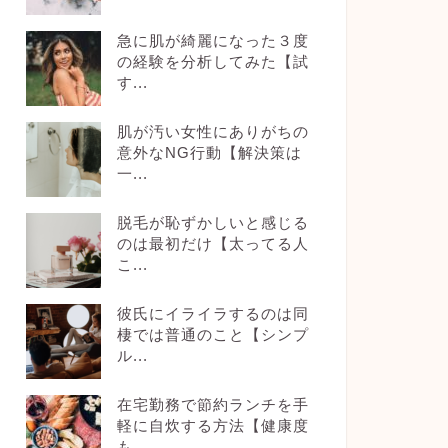
急に肌が綺麗になった３度
の経験を分析してみた【試
す...
肌が汚い女性にありがちの
意外なNG行動【解決策は
一...
脱毛が恥ずかしいと感じる
のは最初だけ【太ってる人
こ...
彼氏にイライラするのは同
棲では普通のこと【シンプ
ル...
在宅勤務で節約ランチを手
軽に自炊する方法【健康度
も...